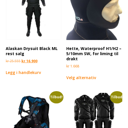
Alaskan Drysuit Black ML
Hette, Waterproof H1/H2 –
rest salg
5/10mm SW, for liming til
drakt
kr
25.555
kr
16.900
kr
1.668
Legg i handlekurv
Velg alternativ
Tilbud!
Tilbud!