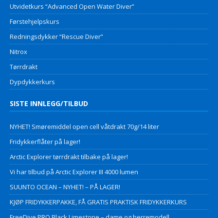
Utvidetkurs “Advanced Open Water Diver”
Førstehjelpskurs
Redningsdykker “Rescue Diver”
Nitrox
Tørrdrakt
Dypdykkerkurs
SISTE INNLEGG/TILBUD
NYHET! Smøremiddel open cell våtdrakt 70g/14 liter
Fridykkerflåter på lager!
Arctic Explorer tørrdrakt tilbake på lager!
Vi har tilbud på Arctic Explorer III 4000 lumen
SUUNTO OCEAN – NYHET! – PÅ LAGER!
KJØP FRIDYKKERPAKKE, FÅ GRATIS PRAKTISK FRIDYKKERKURS
FreeDive PRO Black Limestone – dame og herremodell