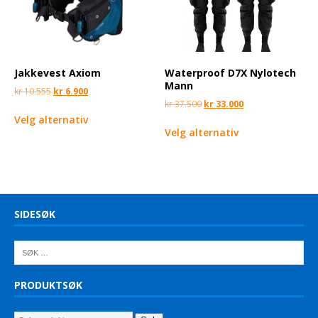
Jakkevest Axiom
Waterproof D7X Nylotech
Mann
kr
10.555
kr
6.900
kr
37.500
kr
33.000
Velg alternativ
Velg alternativ
SIDESØK
PRODUKTSØK