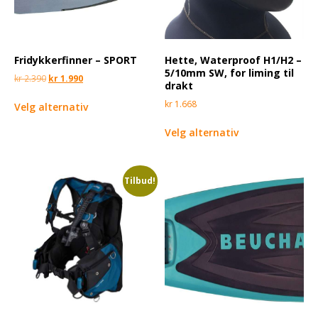
Fridykkerfinner – SPORT
Hette, Waterproof H1/H2 –
5/10mm SW, for liming til
kr
2.390
kr
1.990
drakt
kr
1.668
Velg alternativ
Velg alternativ
Tilbud!