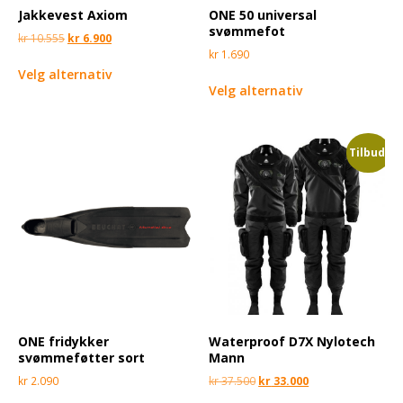
Jakkevest Axiom
ONE 50 universal
svømmefot
kr
10.555
kr
6.900
kr
1.690
Velg alternativ
Velg alternativ
Tilbud!
ONE fridykker
Waterproof D7X Nylotech
svømmeføtter sort
Mann
kr
2.090
kr
37.500
kr
33.000