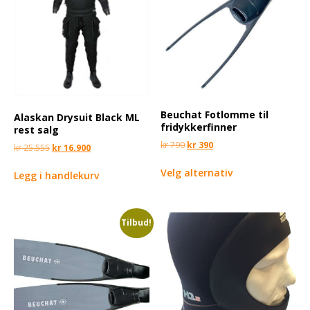
Beuchat Fotlomme til
Alaskan Drysuit Black ML
fridykkerfinner
rest salg
kr
790
kr
390
kr
25.555
kr
16.900
Velg alternativ
Legg i handlekurv
Tilbud!