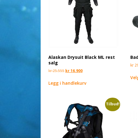
Alaskan Drysuit Black ML rest
Bad
salg
kr
2
kr
25.555
kr
16.900
Vel
Legg i handlekurv
Tilbud!