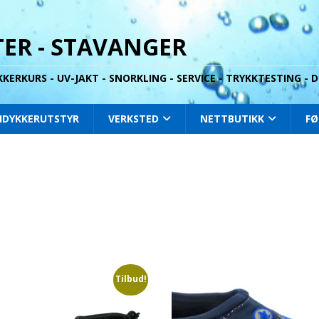
ER - STAVANGER
YKKERKURS - UV-JAKT - SNORKLING - SERVICE - TRYKKTESTING -
IDYKKERUTSTYR
VERKSTED
NETTBUTIKK
FØ
Tilbud!