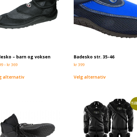
esko – barn og voksen
Badesko str. 35-46
99
–
kr
369
kr
399
g alternativ
Velg alternativ
Til