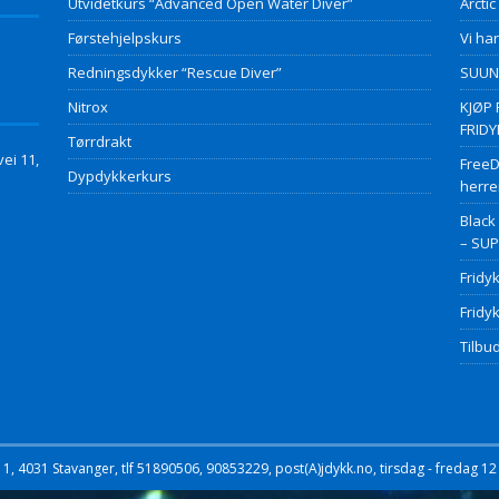
Utvidetkurs “Advanced Open Water Diver”
Arctic
Førstehjelpskurs
Vi har
Redningsdykker “Rescue Diver”
SUUNT
Nitrox
KJØP 
FRID
Tørrdrakt
ei 11,
FreeD
Dypdykkerkurs
herre
Black
– SU
Fridy
Fridy
Tilbud
, 4031 Stavanger, tlf 51890506, 90853229, post(A)jdykk.no, tirsdag - fredag 12 