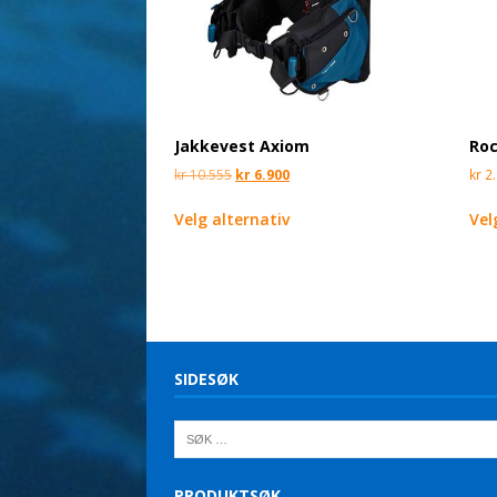
Jakkevest Axiom
Roc
kr
10.555
kr
6.900
kr
2.
Velg alternativ
Vel
SIDESØK
PRODUKTSØK