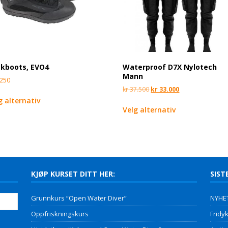
kboots, EVO4
Waterproof D7X Nylotech
Mann
250
kr
37.500
kr
33.000
g alternativ
Velg alternativ
KJØP KURSET DITT HER:
SIST
Grunnkurs “Open Water Diver”
NYHET
Oppfriskningskurs
Fridyk