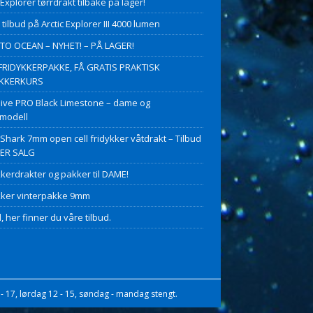
 Explorer tørrdrakt tilbake på lager!
 tilbud på Arctic Explorer III 4000 lumen
O OCEAN – NYHET! – PÅ LAGER!
FRIDYKKERPAKKE, FÅ GRATIS PRAKTISK
YKKERKURS
ive PRO Black Limestone – dame og
modell
 Shark 7mm open cell fridykker våtdrakt – Tilbud
PER SALG
kkerdrakter og pakker til DAME!
kker vinterpakke 9mm
, her finner du våre tilbud.
- 17, lørdag 12 - 15, søndag - mandag stengt.