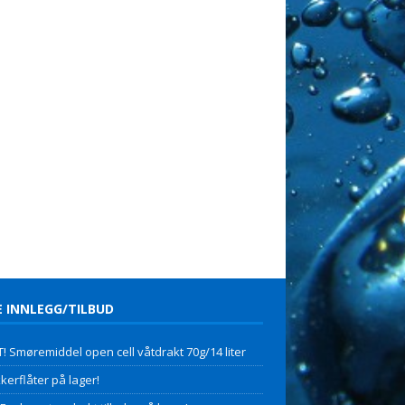
E INNLEGG/TILBUD
! Smøremiddel open cell våtdrakt 70g/14 liter
kerflåter på lager!