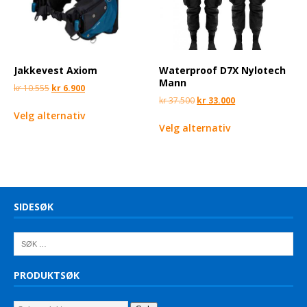
Jakkevest Axiom
Waterproof D7X Nylotech
Mann
kr
10.555
kr
6.900
kr
37.500
kr
33.000
Velg alternativ
Velg alternativ
SIDESØK
PRODUKTSØK