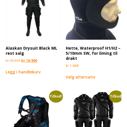
Alaskan Drysuit Black ML
Hette, Waterproof H1/H2 –
rest salg
5/10mm SW, for liming til
drakt
kr
25.555
kr
16.900
kr
1.668
Legg i handlekurv
Velg alternativ
Tilbud!
Tilbud!