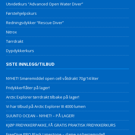
Utvidetkurs “Advanced Open Water Diver”
Førstehjelpskurs
Redningsdykker “Rescue Diver”
Nitrox
Tørrdrakt
Dypdykkerkurs
SISTE INNLEGG/TILBUD
NYHET! Smøremiddel open cell våtdrakt 70g/14 liter
Fridykkerflåter på lager!
Arctic Explorer tørrdrakt tilbake på lager!
Vi har tilbud på Arctic Explorer III 4000 lumen
SUUNTO OCEAN – NYHET! – PÅ LAGER!
KJØP FRIDYKKERPAKKE, FÅ GRATIS PRAKTISK FRIDYKKERKURS
FreeDive PRO Black Limestone – dame og herremodell