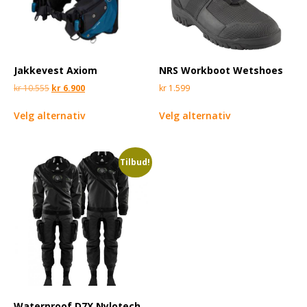
Jakkevest Axiom
NRS Workboot Wetshoes
kr
10.555
kr
6.900
kr
1.599
Velg alternativ
Velg alternativ
Tilbud!
Waterproof D7X Nylotech