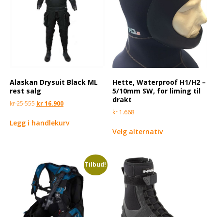
Alaskan Drysuit Black ML
Hette, Waterproof H1/H2 –
rest salg
5/10mm SW, for liming til
drakt
kr
25.555
kr
16.900
kr
1.668
Legg i handlekurv
Velg alternativ
Tilbud!