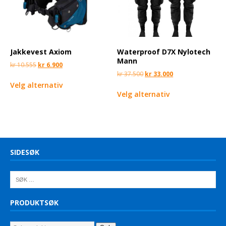
Jakkevest Axiom
Waterproof D7X Nylotech
Mann
kr
10.555
kr
6.900
kr
37.500
kr
33.000
Velg alternativ
Velg alternativ
SIDESØK
PRODUKTSØK