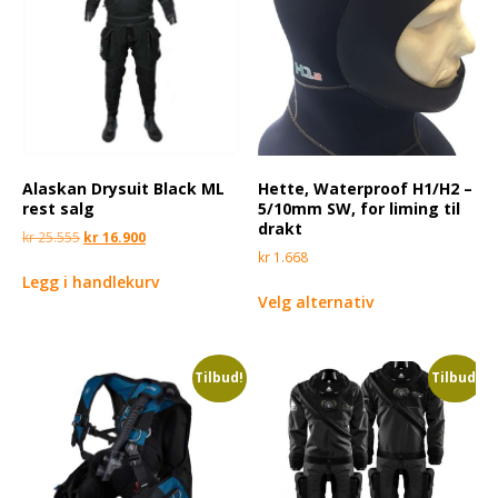
Alaskan Drysuit Black ML
Hette, Waterproof H1/H2 –
rest salg
5/10mm SW, for liming til
drakt
kr
25.555
kr
16.900
kr
1.668
Legg i handlekurv
Velg alternativ
Tilbud!
Tilbud!