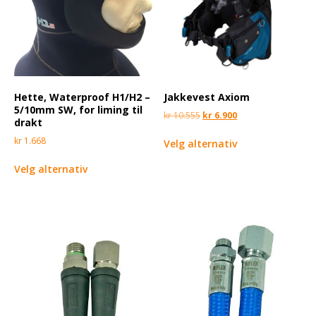
Hette, Waterproof H1/H2 –
Jakkevest Axiom
5/10mm SW, for liming til
kr
10.555
kr
6.900
drakt
kr
1.668
Velg alternativ
Velg alternativ