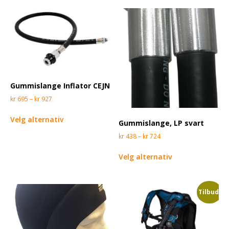
Gummislange Inflator CEJN
kr
695
–
kr
927
Velg alternativ
Gummislange, LP svart
kr
438
–
kr
724
Velg alternativ
Tilbud!