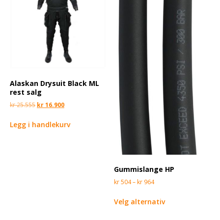
Alaskan Drysuit Black ML
rest salg
kr
25.555
kr
16.900
Legg i handlekurv
Gummislange HP
kr
504
–
kr
964
Velg alternativ