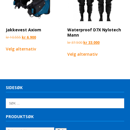
Jakkevest Axiom
Waterproof D7X Nylotech
Mann
kr
10.555
kr
6.900
kr
37.500
kr
33.000
Velg alternativ
Velg alternativ
SIDESØK
PRODUKTSØK