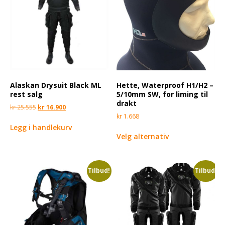
Alaskan Drysuit Black ML
Hette, Waterproof H1/H2 –
rest salg
5/10mm SW, for liming til
drakt
kr
25.555
kr
16.900
kr
1.668
Legg i handlekurv
Velg alternativ
Tilbud!
Tilbud!