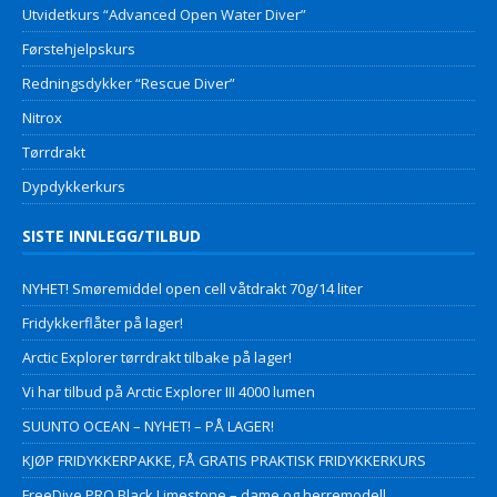
Utvidetkurs “Advanced Open Water Diver”
Førstehjelpskurs
Redningsdykker “Rescue Diver”
Nitrox
Tørrdrakt
Dypdykkerkurs
SISTE INNLEGG/TILBUD
NYHET! Smøremiddel open cell våtdrakt 70g/14 liter
Fridykkerflåter på lager!
Arctic Explorer tørrdrakt tilbake på lager!
Vi har tilbud på Arctic Explorer III 4000 lumen
SUUNTO OCEAN – NYHET! – PÅ LAGER!
KJØP FRIDYKKERPAKKE, FÅ GRATIS PRAKTISK FRIDYKKERKURS
FreeDive PRO Black Limestone – dame og herremodell