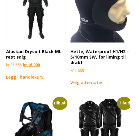
Alaskan Drysuit Black ML
Hette, Waterproof H1/H2 –
rest salg
5/10mm SW, for liming til
drakt
kr
25.555
kr
16.900
kr
1.668
Legg i handlekurv
Velg alternativ
Tilbud!
Tilbud!