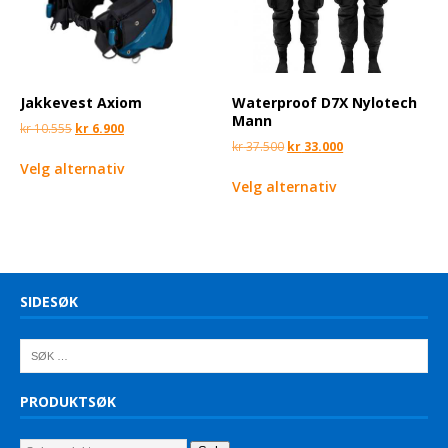
Jakkevest Axiom
Waterproof D7X Nylotech
Mann
kr
10.555
kr
6.900
kr
37.500
kr
33.000
Velg alternativ
Velg alternativ
SIDESØK
PRODUKTSØK