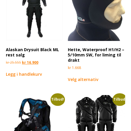
Alaskan Drysuit Black ML
Hette, Waterproof H1/H2 –
rest salg
5/10mm SW, for liming til
drakt
kr
25.555
kr
16.900
kr
1.668
Legg i handlekurv
Velg alternativ
Tilbud!
Tilbud!