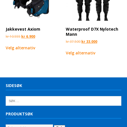
Jakkevest Axiom
Waterproof D7X Nylotech
Mann
kr
10.555
kr
6.900
kr
37.500
kr
33.000
Velg alternativ
Velg alternativ
SIDESØK
PRODUKTSØK