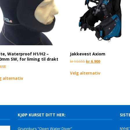
te, Waterproof H1/H2 –
Jakkevest Axiom
0mm SW, for liming til drakt
kr
10.555
kr
6.900
668
Velg alternativ
g alternativ
KJØP KURSET DITT HER:
SIST
Grunnkurs “Open Water Diver”
NYHET