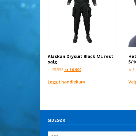
Alaskan Drysuit Black ML rest
Het
salg
5/1
kr
25.555
kr
16.900
kr
1.
Legg i handlekurv
Vel
SIDESØK