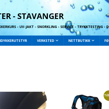
ER - STAVANGER
YKKERKURS - UV-JAKT - SNORKLING - SERVICE - TRYKKTESTING -
IDYKKERUTSTYR
VERKSTED
NETTBUTIKK
FØ
Til