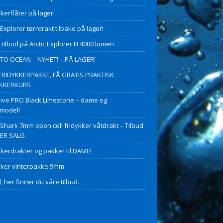
kerflåter på lager!
 Explorer tørrdrakt tilbake på lager!
 tilbud på Arctic Explorer III 4000 lumen
O OCEAN – NYHET! – PÅ LAGER!
FRIDYKKERPAKKE, FÅ GRATIS PRAKTISK
YKKERKURS
ive PRO Black Limestone – dame og
modell
 Shark 7mm open cell fridykker våtdrakt – Tilbud
PER SALG
kkerdrakter og pakker til DAME!
kker vinterpakke 9mm
, her finner du våre tilbud.