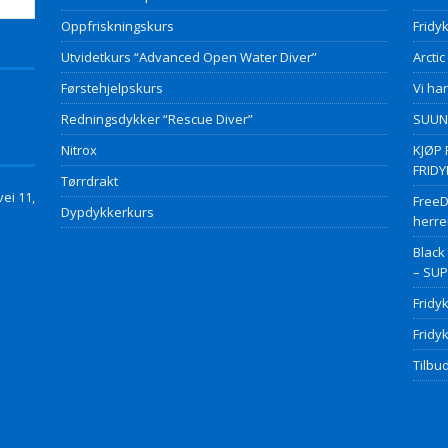
Oppfriskningskurs
Fridyk
Utvidetkurs “Advanced Open Water Diver”
Arctic
Førstehjelpskurs
Vi har
Redningsdykker “Rescue Diver”
SUUNT
Nitrox
KJØP 
FRID
Tørrdrakt
ei 11,
FreeD
Dypdykkerkurs
herre
Black
– SU
Fridy
Fridy
Tilbud