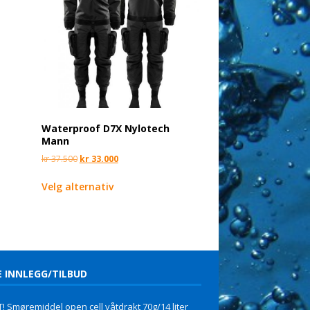
Waterproof D7X Nylotech
Mann
kr
37.500
kr
33.000
Velg alternativ
E INNLEGG/TILBUD
! Smøremiddel open cell våtdrakt 70g/14 liter