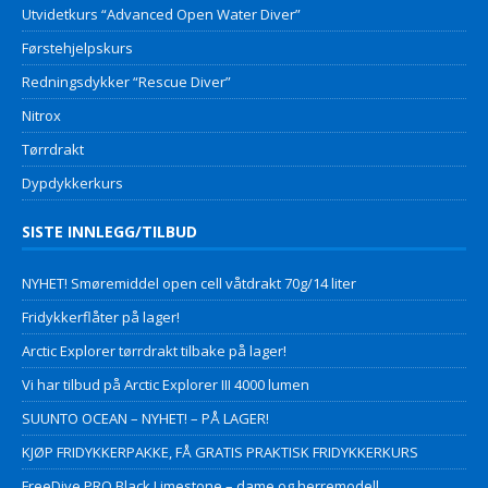
Utvidetkurs “Advanced Open Water Diver”
Førstehjelpskurs
Redningsdykker “Rescue Diver”
Nitrox
Tørrdrakt
Dypdykkerkurs
SISTE INNLEGG/TILBUD
NYHET! Smøremiddel open cell våtdrakt 70g/14 liter
Fridykkerflåter på lager!
Arctic Explorer tørrdrakt tilbake på lager!
Vi har tilbud på Arctic Explorer III 4000 lumen
SUUNTO OCEAN – NYHET! – PÅ LAGER!
KJØP FRIDYKKERPAKKE, FÅ GRATIS PRAKTISK FRIDYKKERKURS
FreeDive PRO Black Limestone – dame og herremodell