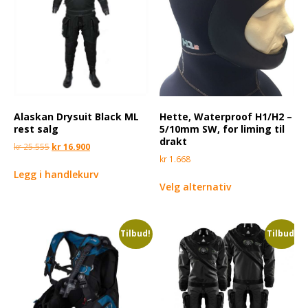
Alaskan Drysuit Black ML
Hette, Waterproof H1/H2 –
rest salg
5/10mm SW, for liming til
drakt
kr
25.555
kr
16.900
kr
1.668
Legg i handlekurv
Velg alternativ
Tilbud!
Tilbud!