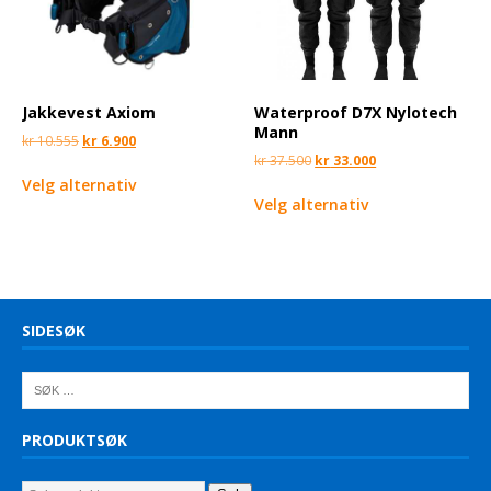
Jakkevest Axiom
Waterproof D7X Nylotech
Mann
kr
10.555
kr
6.900
kr
37.500
kr
33.000
Velg alternativ
Velg alternativ
SIDESØK
PRODUKTSØK