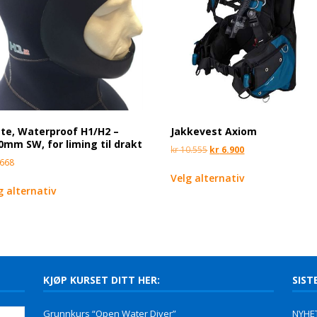
te, Waterproof H1/H2 –
Jakkevest Axiom
0mm SW, for liming til drakt
kr
10.555
kr
6.900
668
Velg alternativ
g alternativ
KJØP KURSET DITT HER:
SIST
Grunnkurs “Open Water Diver”
NYHET