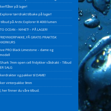
kerflåter på lager!
 Explorer tørrdrakt tilbake på lager!
 tilbud på Arctic Explorer III 4000 lumen
O OCEAN – NYHET! – PÅ LAGER!
FRIDYKKERPAKKE, FÅ GRATIS PRAKTISK
YKKERKURS
ive PRO Black Limestone – dame og
modell
 Shark 7mm open cell fridykker våtdrakt – Tilbud
PER SALG
kkerdrakter og pakker til DAME!
kker vinterpakke 9mm
, her finner du våre tilbud.