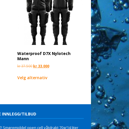
Waterproof D7X Nylotech
Mann
kr
37.500
kr
33.000
Velg alternativ
E INNLEGG/TILBUD
! Smøremiddel open cell våtdrakt 70g/14 liter