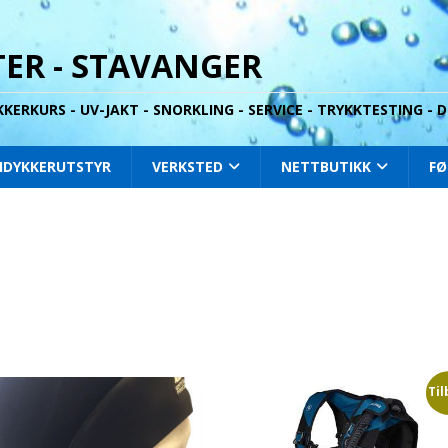
ER - STAVANGER
YKKERKURS - UV-JAKT - SNORKLING - SERVICE - TRYKKTESTING -
IDYKKERUTSTYR
VERKSTED
NETTBUTIKK
FØ
Til