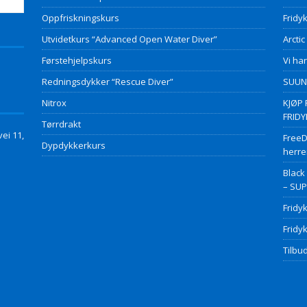
Oppfriskningskurs
Fridyk
Utvidetkurs “Advanced Open Water Diver”
Arctic
Førstehjelpskurs
Vi har
Redningsdykker “Rescue Diver”
SUUNT
Nitrox
KJØP 
FRID
Tørrdrakt
ei 11,
FreeD
Dypdykkerkurs
herre
Black
– SU
Fridy
Fridy
Tilbud