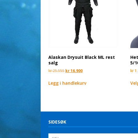
Alaskan Drysuit Black ML rest
Het
salg
5/1
kr
25.555
kr
16.900
kr
1.
Legg i handlekurv
Vel
SIDESØK