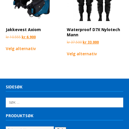
Jakkevest Axiom
Waterproof D7X Nylotech
Mann
kr
10.555
kr
6.900
kr
37.500
kr
33.000
Velg alternativ
Velg alternativ
SIDESØK
PRODUKTSØK