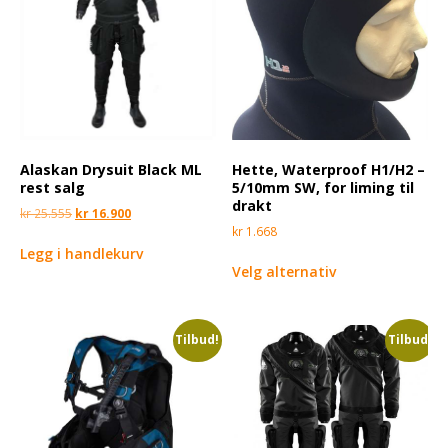
Alaskan Drysuit Black ML
Hette, Waterproof H1/H2 –
rest salg
5/10mm SW, for liming til
drakt
kr
25.555
kr
16.900
kr
1.668
Legg i handlekurv
Velg alternativ
Tilbud!
Tilbud!