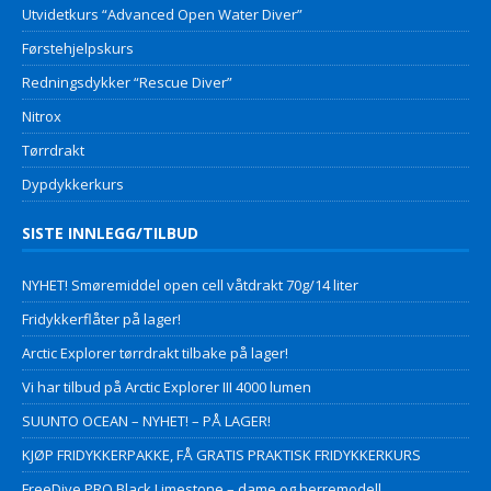
Utvidetkurs “Advanced Open Water Diver”
Førstehjelpskurs
Redningsdykker “Rescue Diver”
Nitrox
Tørrdrakt
Dypdykkerkurs
SISTE INNLEGG/TILBUD
NYHET! Smøremiddel open cell våtdrakt 70g/14 liter
Fridykkerflåter på lager!
Arctic Explorer tørrdrakt tilbake på lager!
Vi har tilbud på Arctic Explorer III 4000 lumen
SUUNTO OCEAN – NYHET! – PÅ LAGER!
KJØP FRIDYKKERPAKKE, FÅ GRATIS PRAKTISK FRIDYKKERKURS
FreeDive PRO Black Limestone – dame og herremodell