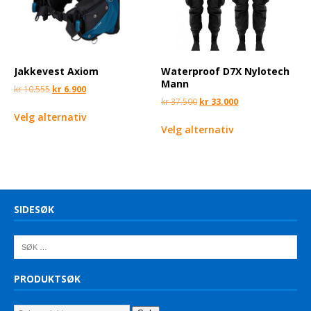
Jakkevest Axiom
Waterproof D7X Nylotech
Mann
kr
10.555
kr
6.900
kr
37.500
kr
33.000
Velg alternativ
Velg alternativ
SIDESØK
PRODUKTSØK