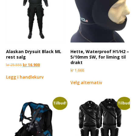
Alaskan Drysuit Black ML
Hette, Waterproof H1/H2 –
rest salg
5/10mm SW, for liming til
drakt
kr
25.555
kr
16.900
kr
1.668
Legg i handlekurv
Velg alternativ
Tilbud!
Tilbud!