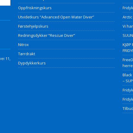
Oppfriskningskurs
Fridyk
Utvidetkurs “Advanced Open Water Diver”
Arctic
Førstehjelpskurs
Vi har
Redningsdykker “Rescue Diver”
SUUNT
Nitrox
KJØP 
FRID
Tørrdrakt
ei 11,
FreeD
Dypdykkerkurs
herre
Black
– SU
Fridy
Fridy
Tilbud