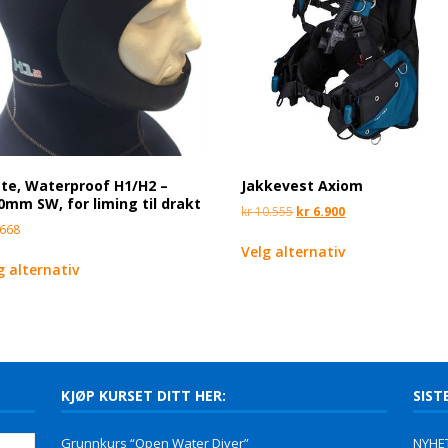
te, Waterproof H1/H2 –
Jakkevest Axiom
0mm SW, for liming til drakt
kr
10.555
kr
6.900
668
Velg alternativ
g alternativ
KJØP KURSET DITT HER:
SIST
Grunnkurs “Open Water Diver”
NYHET