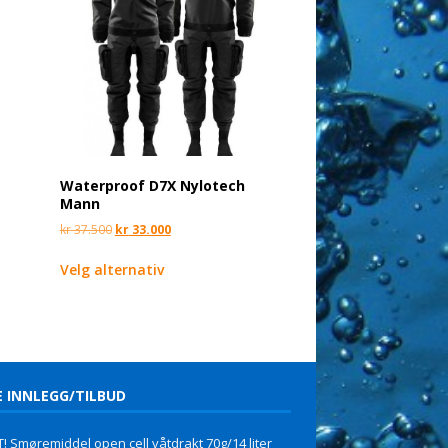
Waterproof D7X Nylotech
Mann
kr
37.500
kr
33.000
Velg alternativ
E INNLEGG/TILBUD
! Smøremiddel open cell våtdrakt 70g/14 liter