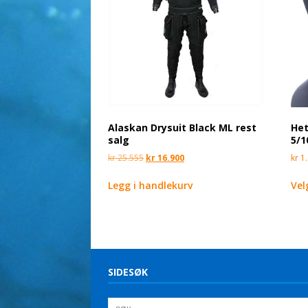
Alaskan Drysuit Black ML rest
Het
salg
5/1
kr
25.555
kr
16.900
kr
1.
Legg i handlekurv
Vel
SIDESØK