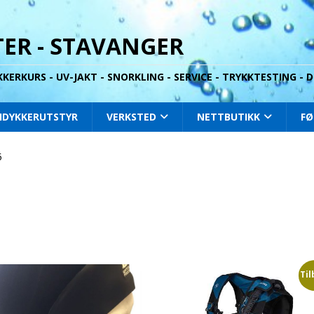
ER - STAVANGER
YKKERKURS - UV-JAKT - SNORKLING - SERVICE - TRYKKTESTING -
IDYKKERUTSTYR
VERKSTED
NETTBUTIKK
FØ
5
Til