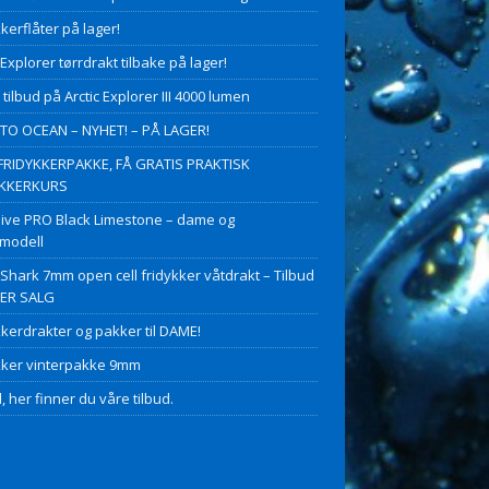
kerflåter på lager!
 Explorer tørrdrakt tilbake på lager!
 tilbud på Arctic Explorer III 4000 lumen
O OCEAN – NYHET! – PÅ LAGER!
FRIDYKKERPAKKE, FÅ GRATIS PRAKTISK
YKKERKURS
ive PRO Black Limestone – dame og
modell
 Shark 7mm open cell fridykker våtdrakt – Tilbud
PER SALG
kkerdrakter og pakker til DAME!
kker vinterpakke 9mm
, her finner du våre tilbud.