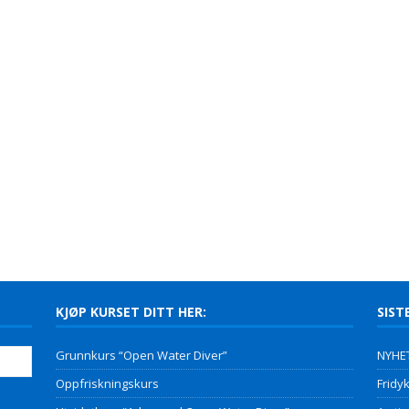
KJØP KURSET DITT HER:
SIST
Grunnkurs “Open Water Diver”
NYHET
Oppfriskningskurs
Fridyk