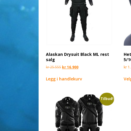
Alaskan Drysuit Black ML rest
Het
salg
5/1
kr
25.555
kr
16.900
kr
1.
Legg i handlekurv
Vel
Tilbud!