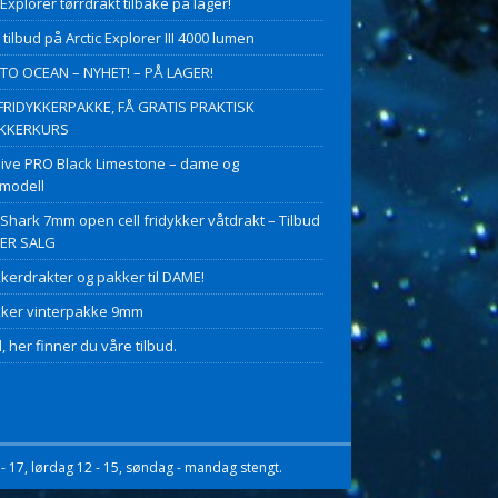
 Explorer tørrdrakt tilbake på lager!
 tilbud på Arctic Explorer III 4000 lumen
O OCEAN – NYHET! – PÅ LAGER!
FRIDYKKERPAKKE, FÅ GRATIS PRAKTISK
YKKERKURS
ive PRO Black Limestone – dame og
modell
 Shark 7mm open cell fridykker våtdrakt – Tilbud
PER SALG
kkerdrakter og pakker til DAME!
kker vinterpakke 9mm
, her finner du våre tilbud.
- 17, lørdag 12 - 15, søndag - mandag stengt.