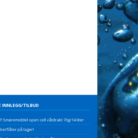
E INNLEGG/TILBUD
! Smøremiddel open cell våtdrakt 70g/14 liter
kerflåter på lager!