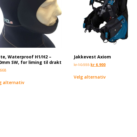
te, Waterproof H1/H2 –
Jakkevest Axiom
0mm SW, for liming til drakt
kr
10.555
kr
6.900
668
Velg alternativ
g alternativ