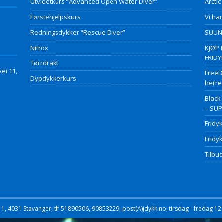
Utvidetkurs “Advanced Open Water Diver”
Arctic
Førstehjelpskurs
Vi har
Redningsdykker “Rescue Diver”
SUUNT
Nitrox
KJØP 
FRID
Tørrdrakt
ei 11,
FreeD
Dypdykkerkurs
herre
Black
– SU
Fridy
Fridy
Tilbud
, 4031 Stavanger, tlf 51890506, 90853229, post(A)jdykk.no, tirsdag - fredag 12 