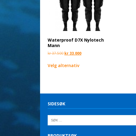
Waterproof D7X Nylotech
Mann
kr
37.500
kr
33.000
Velg alternativ
SIDESØK
PRODUKTSØK