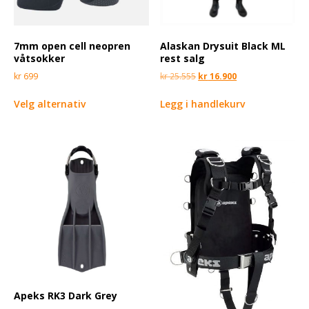
7mm open cell neopren
Alaskan Drysuit Black ML
våtsokker
rest salg
kr
699
kr
25.555
kr
16.900
Velg alternativ
Legg i handlekurv
Apeks RK3 Dark Grey