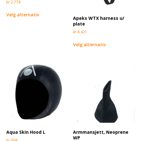
kr
2.778
Velg alternativ
Apeks WTX harness u/
plate
kr
8.421
Velg alternativ
Aqua Skin Hood L
Armmansjett, Neoprene
WP
kr
394