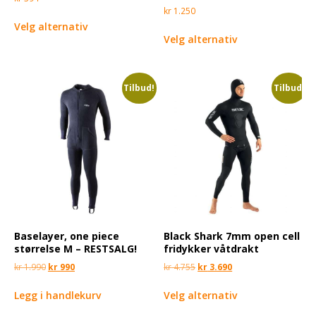
kr
1.250
Velg alternativ
Velg alternativ
Tilbud!
Tilbud!
Baselayer, one piece
Black Shark 7mm open cell
størrelse M – RESTSALG!
fridykker våtdrakt
kr
1.990
kr
990
kr
4.755
kr
3.690
Legg i handlekurv
Velg alternativ