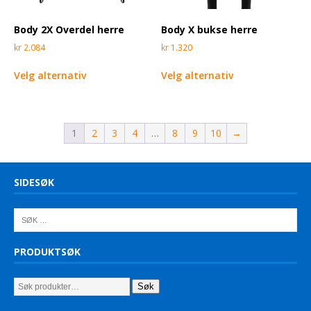
Body 2X Overdel herre
Body X bukse herre
kr
2.084
kr
1.320
Velg alternativ
Velg alternativ
1
2
3
4
…
8
9
10
→
SIDESØK
PRODUKTSØK
Søk