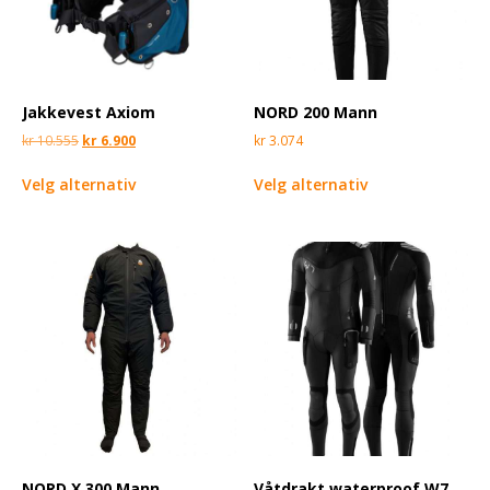
Jakkevest Axiom
NORD 200 Mann
kr
10.555
kr
6.900
kr
3.074
Velg alternativ
Velg alternativ
NORD X 300 Mann
Våtdrakt waterproof W7