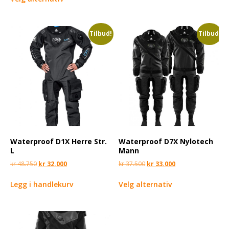
Tilbud!
Tilbud!
Waterproof D1X Herre Str.
Waterproof D7X Nylotech
L
Mann
kr
48.750
kr
32.000
kr
37.500
kr
33.000
Legg i handlekurv
Velg alternativ