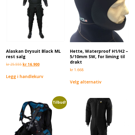
Alaskan Drysuit Black ML
Hette, Waterproof H1/H2 –
rest salg
5/10mm SW, for liming til
drakt
kr
25.555
kr
16.900
kr
1.668
Legg i handlekurv
Velg alternativ
Tilbud!