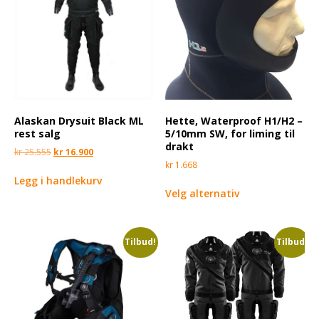
Alaskan Drysuit Black ML
Hette, Waterproof H1/H2 –
rest salg
5/10mm SW, for liming til
drakt
kr
25.555
kr
16.900
kr
1.668
Legg i handlekurv
Velg alternativ
Tilbud!
Tilbud!