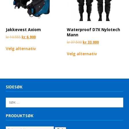
Jakkevest Axiom
Waterproof D7X Nylotech
Mann
kr
10.555
kr
6.900
kr
37.500
kr
33.000
Velg alternativ
Velg alternativ
SIDESØK
PRODUKTSØK