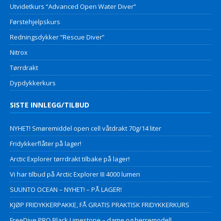
Utvidetkurs “Advanced Open Water Diver”
Førstehjelpskurs
Redningsdykker “Rescue Diver”
Nitrox
Tørrdrakt
Dypdykkerkurs
SISTE INNLEGG/TILBUD
NYHET! Smøremiddel open cell våtdrakt 70g/14 liter
Fridykkerflåter på lager!
Arctic Explorer tørrdrakt tilbake på lager!
Vi har tilbud på Arctic Explorer III 4000 lumen
SUUNTO OCEAN – NYHET! – PÅ LAGER!
KJØP FRIDYKKERPAKKE, FÅ GRATIS PRAKTISK FRIDYKKERKURS
FreeDive PRO Black Limestone – dame og herremodell