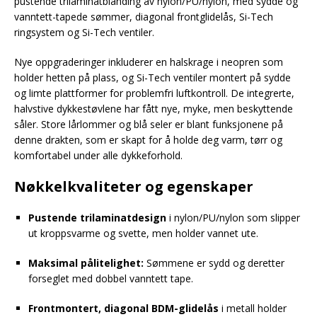
pustende trilaminatblanding av nylon/PU/nylon, med sydde og
vanntett-tapede sømmer, diagonal frontglidelås, Si-Tech
ringsystem og Si-Tech ventiler.
Nye oppgraderinger inkluderer en halskrage i neopren som
holder hetten på plass, og Si-Tech ventiler montert på sydde
og limte plattformer for problemfri luftkontroll. De integrerte,
halvstive dykkestøvlene har fått nye, myke, men beskyttende
såler. Store lårlommer og blå seler er blant funksjonene på
denne drakten, som er skapt for å holde deg varm, tørr og
komfortabel under alle dykkeforhold.
Nøkkelkvaliteter og egenskaper
Pustende trilaminatdesign
i nylon/PU/nylon som slipper
ut kroppsvarme og svette, men holder vannet ute.
Maksimal pålitelighet:
Sømmene er sydd og deretter
forseglet med dobbel vanntett tape.
Frontmontert, diagonal BDM-glidelås
i metall holder