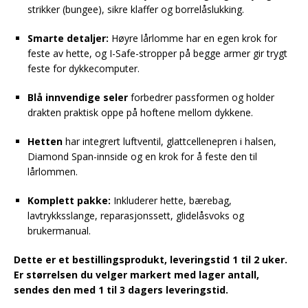
strikker (bungee), sikre klaffer og borrelåslukking.
Smarte detaljer:
Høyre lårlomme har en egen krok for
feste av hette, og I-Safe-stropper på begge armer gir trygt
feste for dykkecomputer.
Blå innvendige seler
forbedrer passformen og holder
drakten praktisk oppe på hoftene mellom dykkene.
Hetten
har integrert luftventil, glattcellenepren i halsen,
Diamond Span-innside og en krok for å feste den til
lårlommen.
Komplett pakke:
Inkluderer hette, bærebag,
lavtrykksslange, reparasjonssett, glidelåsvoks og
brukermanual.
Dette er et bestillingsprodukt, leveringstid 1 til 2 uker.
Er størrelsen du velger markert med lager antall,
sendes den med 1 til 3 dagers leveringstid.