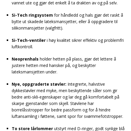
vannet ute og gjør det enkelt å ta drakten av og på selv.
Si-Tech ringsystem
for håndledd og hals gjør det raskt å
bytte ut skadede lateksmansjetter, eller å oppgradere til
silikonmansjetter (valgfritt).
Si-Tech-ventiler
i høy kvalitet sikrer effektiv og problemfri
luftkontroll.
Neoprenhals
holder hetten på plass, gjør det lettere å
justere hetten med hansker på, og beskytter
lateksmansjetten under.
Nye, oppgraderte støvler:
Integrerte, halvstive
dykkestøvler med myke, men beskyttende såler som gir
bedre anti-skli-egenskaper og lar deg gå komfortabelt på
skarpe gjenstander som skjell. Støvlene har
borrelåsstropper for bedre passform og for å hindre
luftansamling i føttene, samt spor for svømmefotstropper.
To store lårlommer
utstyrt med D-ringer, godt synlige blå