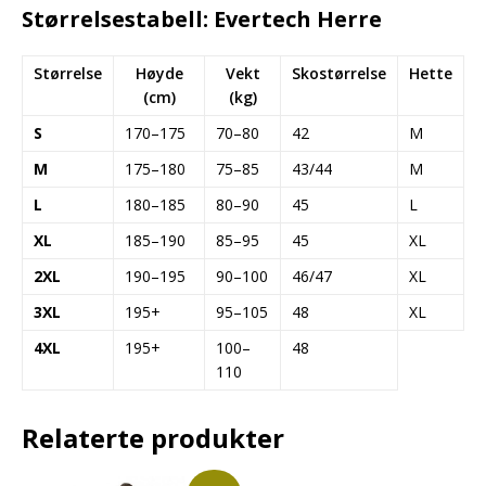
Størrelsestabell: Evertech Herre
Størrelse
Høyde
Vekt
Skostørrelse
Hette
(cm)
(kg)
S
170–175
70–80
42
M
M
175–180
75–85
43/44
M
L
180–185
80–90
45
L
XL
185–190
85–95
45
XL
2XL
190–195
90–100
46/47
XL
3XL
195+
95–105
48
XL
4XL
195+
100–
48
110
Relaterte produkter