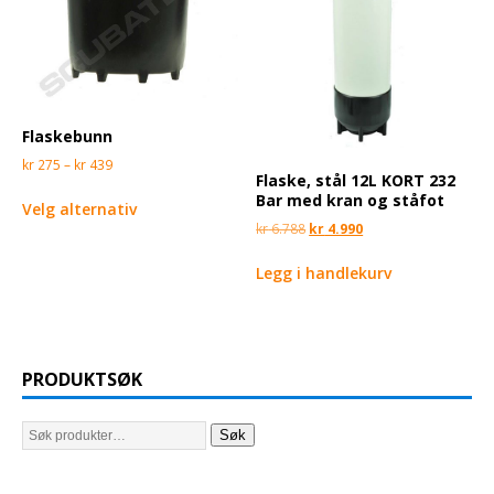
Flaskebunn
kr
275
–
kr
439
Flaske, stål 12L KORT 232
Bar med kran og ståfot
Velg alternativ
kr
6.788
kr
4.990
Legg i handlekurv
PRODUKTSØK
Søk