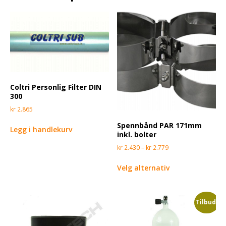
Coltri Personlig Filter DIN
300
kr
2.865
Spennbånd PAR 171mm
Legg i handlekurv
inkl. bolter
kr
2.430
–
kr
2.779
Velg alternativ
Tilbud!