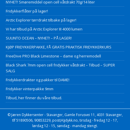
NYHET! Smøremiddel open cell våtdrakt 70g/14 liter
Fridykkerflåter på lager!
Arctic Explorer tørrdrakt tilbake på lager!
Vi har tilbud på Arctic Explorer III 4000 lumen
SUUNTO OCEAN – NYHET! – PÅ LAGER!
KJØP FRIDYKKERPAKKE, FÅ GRATIS PRAKTISK FRIDYKKERKURS
FreeDive PRO Black Limestone – dame og herremodell
Black Shark 7mm open cell fridykker våtdrakt – Tilbud – SUPER
SALG
Fridykkerdrakter og pakker til DAME!
Fridykker vinterpakke 9mm
Tilbud, her finner du våre tilbud.
© Jæren Dykkersenter - Stavanger, Gamle Forusvei 11, 4031 Stavanger,
tlf 51890506, 90853229, post(A)jdykk.no, tirsdag - fredag 12 - 17,
lørdag 12 - 15, søndag - mandag stengt.