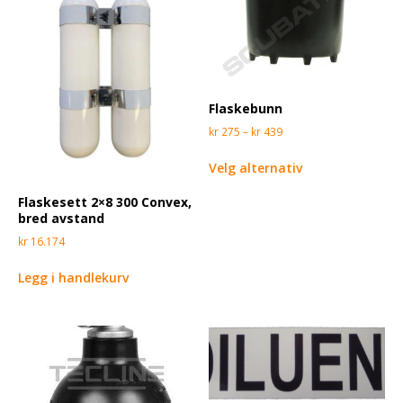
Flaskebunn
kr
275
–
kr
439
Velg alternativ
Flaskesett 2×8 300 Convex,
bred avstand
kr
16.174
Legg i handlekurv