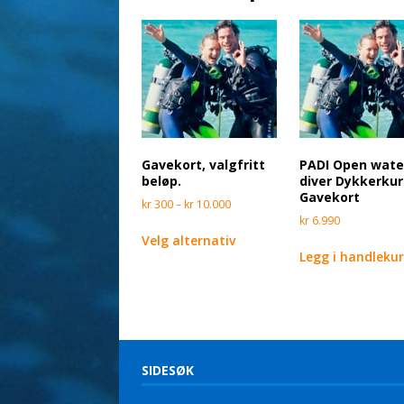
Gavekort, valgfritt
PADI Open wate
beløp.
diver Dykkerkur
Gavekort
kr
300
–
kr
10.000
kr
6.990
Velg alternativ
Legg i handleku
SIDESØK