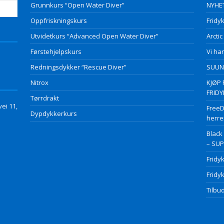
Grunnkurs “Open Water Diver”
NYHET
Oppfriskningskurs
Fridyk
Utvidetkurs “Advanced Open Water Diver”
Arctic
Førstehjelpskurs
Vi har
Redningsdykker “Rescue Diver”
SUUNT
Nitrox
KJØP 
FRID
Tørrdrakt
ei 11,
FreeD
Dypdykkerkurs
herre
Black
– SU
Fridy
Fridy
Tilbud