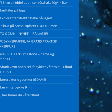
! Smøremiddel open cell våtdrakt 70g/14 liter
kerflåter på lager!
 Explorer tørrdrakt tilbake på lager!
 tilbud på Arctic Explorer III 4000 lumen
O OCEAN – NYHET! – PÅ LAGER!
FRIDYKKERPAKKE, FÅ GRATIS PRAKTISK
YKKERKURS
ive PRO Black Limestone – dame og
modell
 Shark 7mm open cell fridykker våtdrakt – Tilbud
PER SALG
kkerdrakter og pakker til DAME!
kker vinterpakke 9mm
, her finner du våre tilbud.