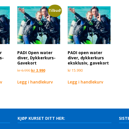
Tilbud!
r
PADI Open water
PADI open water
s-
diver, Dykkerkurs-
diver, dykkerkurs
Gavekort
eksklusiv, gavekort
kr
6.990
kr
3.990
kr
15.990
rv
Legg i handlekurv
Legg i handlekurv
KJØP KURSET DITT HER:
SIST