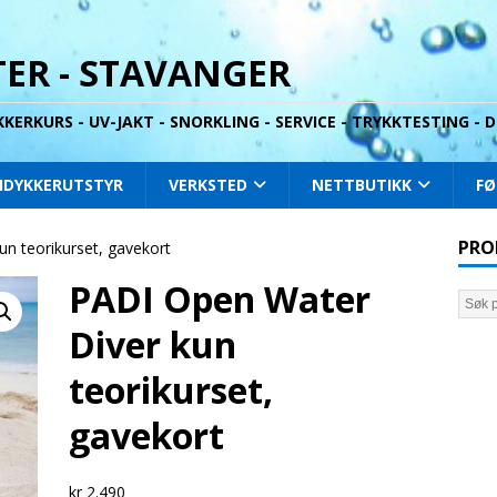
ER - STAVANGER
YKKERKURS - UV-JAKT - SNORKLING - SERVICE - TRYKKTESTING -
IDYKKERUTSTYR
VERKSTED
NETTBUTIKK
FØ
PRO
n teorikurset, gavekort
PADI Open Water
Diver kun
teorikurset,
gavekort
kr
2.490