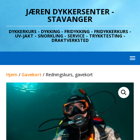
JÆREN DYKKERSENTER -
STAVANGER
DYKKERKURS - DYKKING - FRIDYKKING - FRIDYKKERKURS -
UV-JAKT - SNORKLING - SERVICE - TRYKKTESTING -
DRAKTVERKSTED
Hjem
/
Gavekort
/ Redningskurs, gavekort