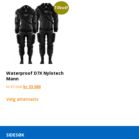
Tilbud!
Waterproof D7X Nylotech
Mann
kr
37.500
kr
33.000
Velg alternativ
SIDESØK