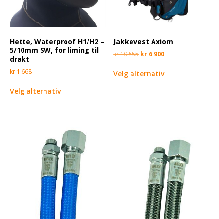
Hette, Waterproof H1/H2 –
Jakkevest Axiom
5/10mm SW, for liming til
kr
10.555
kr
6.900
drakt
kr
1.668
Velg alternativ
Velg alternativ