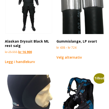
Alaskan Drysuit Black ML
Gummislange, LP svart
rest salg
kr
438
–
kr
724
kr
25.555
kr
16.900
Velg alternativ
Legg i handlekurv
Tilbud!