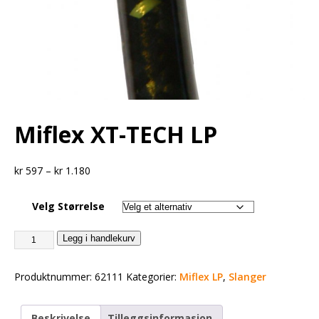
Miflex XT-TECH LP
kr
597
–
kr
1.180
Velg Størrelse
Legg i handlekurv
Produktnummer:
62111
Kategorier:
Miflex LP
,
Slanger
Beskrivelse
Tilleggsinformasjon