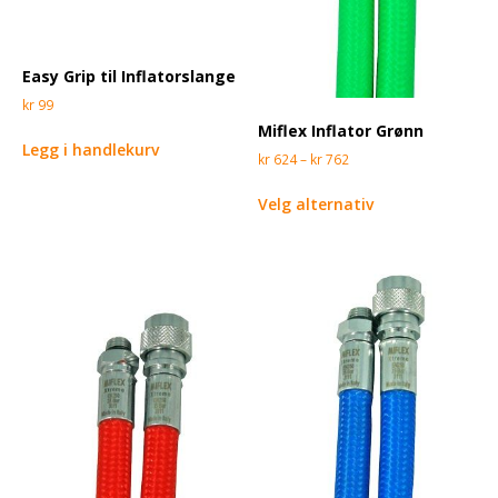
Easy Grip til Inflatorslange
kr
99
Miflex Inflator Grønn
Legg i handlekurv
kr
624
–
kr
762
Velg alternativ