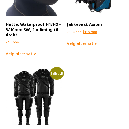
Hette, Waterproof H1/H2 –
Jakkevest Axiom
5/10mm SW, for liming til
kr
10.555
kr
6.900
drakt
kr
1.668
Velg alternativ
Velg alternativ
Tilbud!