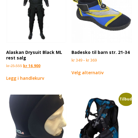
Alaskan Drysuit Black ML
Badesko til barn str. 21-34
rest salg
kr
349
–
kr
369
kr
25.555
kr
16.900
Velg alternativ
Legg i handlekurv
Tilbud!