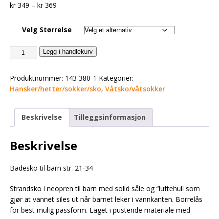
kr
349
–
kr
369
Velg Størrelse
Legg i handlekurv
Produktnummer:
143 380-1
Kategorier:
Hansker/hetter/sokker/sko
,
Våtsko/våtsokker
Beskrivelse
Tilleggsinformasjon
Beskrivelse
Badesko til barn str. 21-34
Strandsko i neopren til barn med solid såle og “luftehull som
gjør at vannet siles ut når barnet leker i vannkanten. Borrelås
for best mulig passform. Laget i pustende materiale med