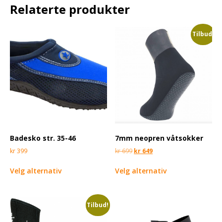
Relaterte produkter
Tilbud!
Badesko str. 35-46
7mm neopren våtsokker
kr
399
kr
699
kr
649
Velg alternativ
Velg alternativ
Tilbud!