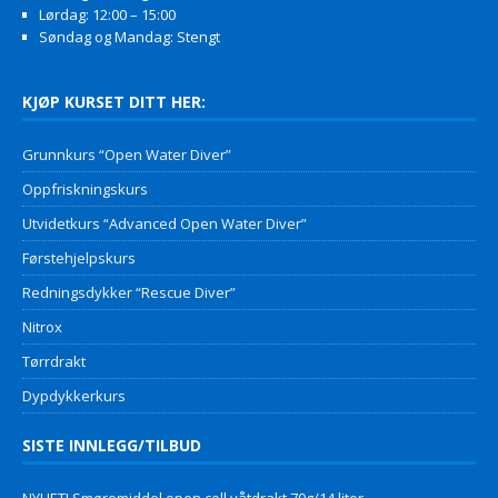
Lørdag: 12:00 – 15:00
Søndag og Mandag: Stengt
KJØP KURSET DITT HER:
Grunnkurs “Open Water Diver”
Oppfriskningskurs
Utvidetkurs “Advanced Open Water Diver”
Førstehjelpskurs
Redningsdykker “Rescue Diver”
Nitrox
Tørrdrakt
Dypdykkerkurs
SISTE INNLEGG/TILBUD
NYHET! Smøremiddel open cell våtdrakt 70g/14 liter