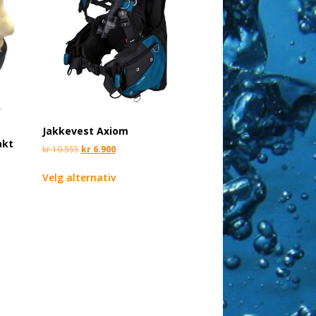
Jakkevest Axiom
akt
kr
10.555
kr
6.900
Velg alternativ