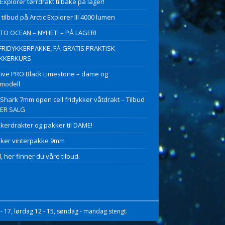
 Explorer tørrdrakt tilbake på lager!
 tilbud på Arctic Explorer III 4000 lumen
O OCEAN – NYHET! – PÅ LAGER!
FRIDYKKERPAKKE, FÅ GRATIS PRAKTISK
YKKERKURS
ive PRO Black Limestone – dame og
modell
 Shark 7mm open cell fridykker våtdrakt – Tilbud
PER SALG
kkerdrakter og pakker til DAME!
kker vinterpakke 9mm
, her finner du våre tilbud.
- 17, lørdag 12 - 15, søndag - mandag stengt.