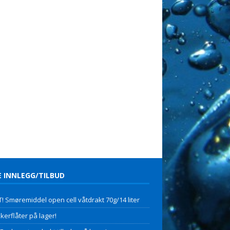
E INNLEGG/TILBUD
! Smøremiddel open cell våtdrakt 70g/14 liter
kerflåter på lager!