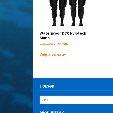
Waterproof D7X Nylotech
Mann
kr
37.500
kr
33.000
Velg alternativ
SIDESØK
PRODUKTSØK