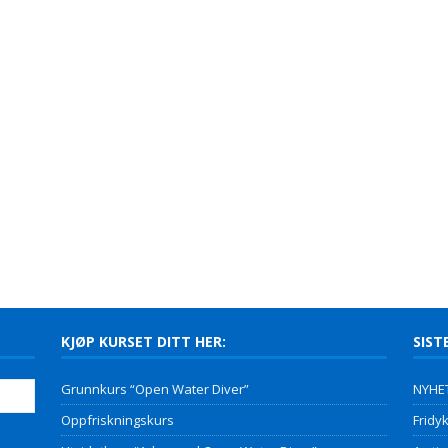
KJØP KURSET DITT HER:
SIST
Grunnkurs “Open Water Diver”
NYHET
Oppfriskningskurs
Fridyk