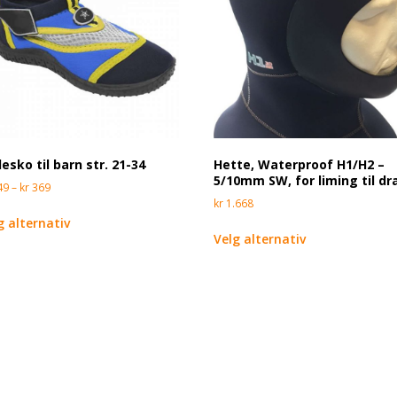
esko til barn str. 21-34
Hette, Waterproof H1/H2 –
5/10mm SW, for liming til dr
49
–
kr
369
kr
1.668
g alternativ
Velg alternativ