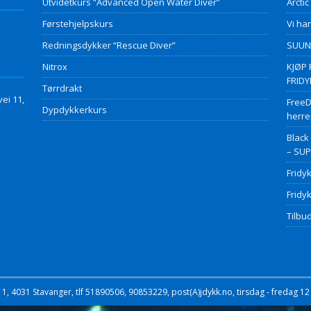
Utvidetkurs “Advanced Open Water Diver”
Arctic
Førstehjelpskurs
Vi har
Redningsdykker “Rescue Diver”
SUUNT
Nitrox
KJØP 
FRID
Tørrdrakt
ei 11,
FreeD
Dypdykkerkurs
herre
Black
– SU
Fridy
Fridy
Tilbud
, 4031 Stavanger, tlf 51890506, 90853229, post(A)jdykk.no, tirsdag - fredag 12 