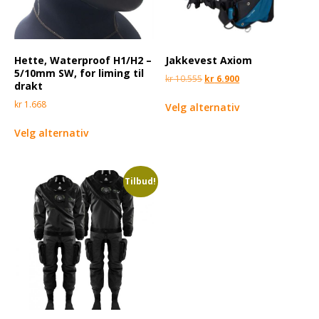
Hette, Waterproof H1/H2 –
Jakkevest Axiom
5/10mm SW, for liming til
kr
10.555
kr
6.900
drakt
kr
1.668
Velg alternativ
Velg alternativ
Tilbud!