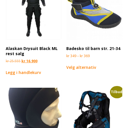
Alaskan Drysuit Black ML
Badesko til barn str. 21-34
rest salg
kr
349
–
kr
369
kr
25.555
kr
16.900
Velg alternativ
Legg i handlekurv
Tilbud!