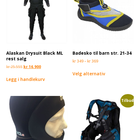
Alaskan Drysuit Black ML
Badesko til barn str. 21-34
rest salg
kr
349
–
kr
369
kr
25.555
kr
16.900
Velg alternativ
Legg i handlekurv
Tilbud!