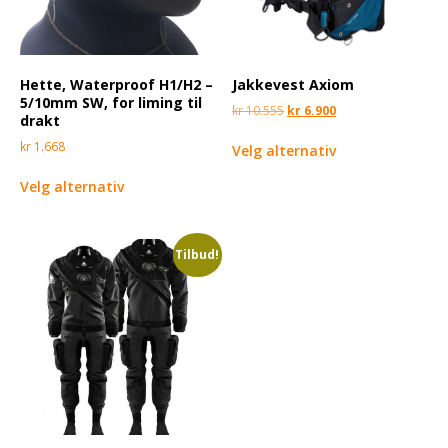
Hette, Waterproof H1/H2 –
Jakkevest Axiom
5/10mm SW, for liming til
kr
10.555
kr
6.900
drakt
kr
1.668
Velg alternativ
Velg alternativ
Tilbud!