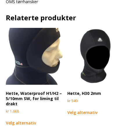
OMS tørrhansker
Relaterte produkter
Hette, Waterproof H1/H2 –
Hette, H30 2mm
5/10mm SW, for liming til
kr
549
drakt
kr
1.668
Velg alternativ
Velg alternativ